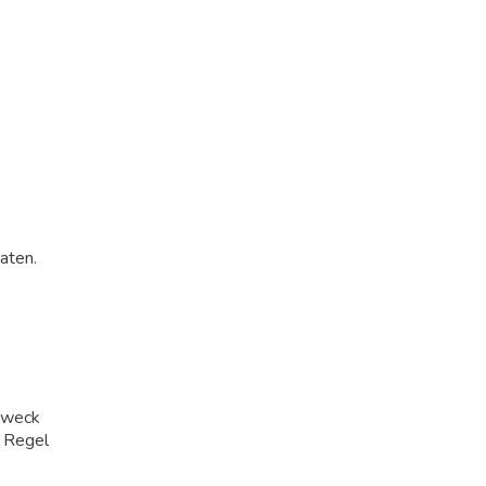
aten.
 Zweck
r Regel