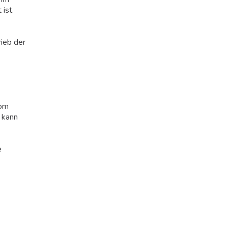
ist.
rieb der
vom
 kann
e