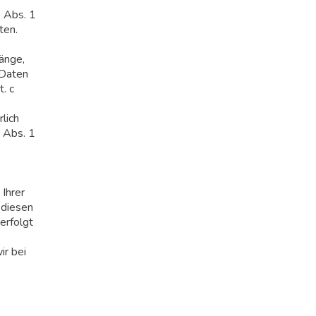
6 Abs. 1
ten.
gänge,
 Daten
t. c
lich
6 Abs. 1
 Ihrer
 diesen
erfolgt
ir bei