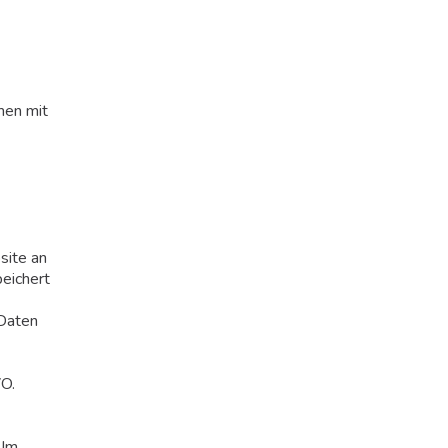
men mit
site an
eichert
 Daten
VO.
 Im