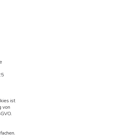
e
25
ies ist
g von
DSGVO.
fachen.