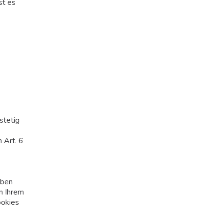
st es
stetig
 Art. 6
aben
n Ihrem
ookies